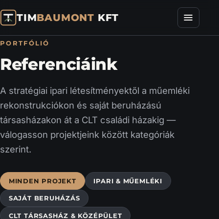
TIM
BAUMONT
KFT
PORTFÓLIÓ
Referenciáink
A stratégiai ipari létesítményektől a műemléki
rekonstrukciókon és saját beruházású
társasházakon át a CLT családi házakig —
válogasson projektjeink között kategóriák
szerint.
MINDEN PROJEKT
IPARI & MŰEMLÉKI
SAJÁT BERUHÁZÁS
CLT TÁRSASHÁZ & KÖZÉPÜLET