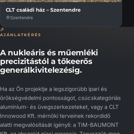
CLT családi ház – Szentendre
Szentendre
AJÁNLATKÉRÉS
A nukleáris és műemléki
precizitástól a tőkeerős
generálkivitelezésig.
Ha az Ön projektje a legszigorúbb ipari és
örökségvédelmi pontosságot, csúcskategóriás
alumínium- és üvegszerkezeteket, vagy a CLT
Innowood Kft. mérnöki terveinek rekordidő
alatti megvalósítását igényli: a TIM-BAUMONT
Kft. az abszolút piaci garancia. Tervezzük meg