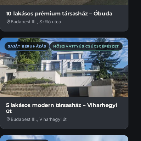
10 lakásos prémium társasház – Óbuda
Budapest III., Szőlő utca
SAJÁT BERUHÁZÁS
HŐSZIVATTYÚS CSÚCSGÉPÉSZET
5 lakásos modern társasház – Viharhegyi
út
Budapest III., Viharhegyi út